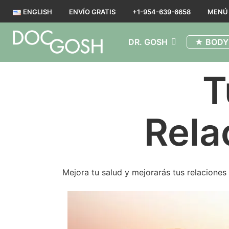
ENGLISH
ENVÍO GRATIS
+1-954-639-6658
MENÚ
DR. GOSH
★ BODY
T
Rela
Mejora tu salud y mejorarás tus relaciones 