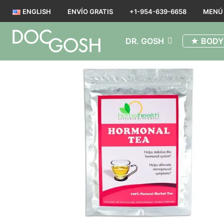
ENGLISH
ENVÍO GRATIS
+1-954-639-6658
MENÚ
DR. GOSH
★ BODY