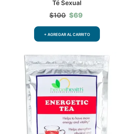
Té Sexual
El
El
$
69
$
100
precio
precio
original
actual
era:
es:
+ AGREGAR AL CARRITO
$100.
$69.