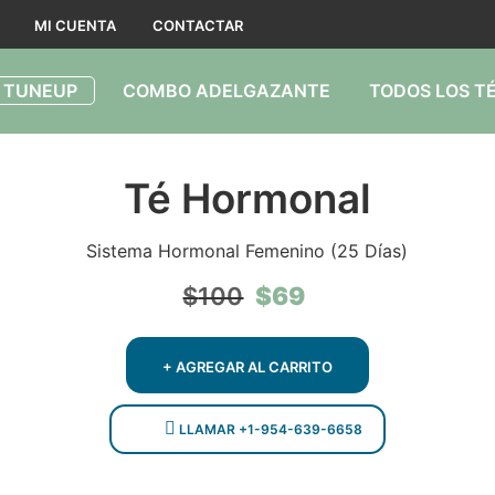
MI CUENTA
CONTACTAR
 TUNEUP
COMBO ADELGAZANTE
TODOS LOS T
Té Hormonal
Sistema Hormonal Femenino (25 Días)
El
El
$
69
$
100
precio
precio
original
actual
era:
es:
+ AGREGAR AL CARRITO
$100.
$69.
LLAMAR +1-954-639-6658