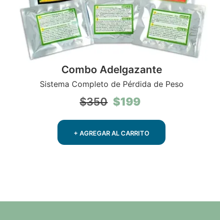
Combo Adelgazante
Sistema Completo de Pérdida de Peso
El
El
$
199
$
350
precio
precio
original
actual
era:
es:
+ AGREGAR AL CARRITO
$350.
$199.