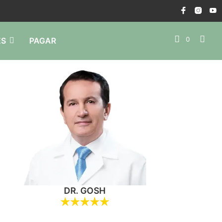
0
ÉS
PAGAR
T
U
C
A
DR. GOSH
R
R
I