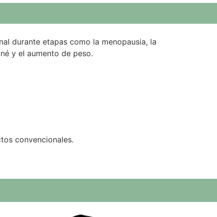
T
O
E
S
T
monal durante etapas como la menopausia, la
A
cné y el aumento de peso.
V
A
C
Í
O
.
ctos convencionales.