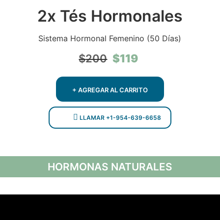
2x Tés Hormonales
Sistema Hormonal Femenino (50 Días)
El
El
$
119
$
200
precio
precio
original
actual
era:
es:
+ AGREGAR AL CARRITO
$200.
$119.
LLAMAR +1-954-639-6658
HORMONAS NATURALES