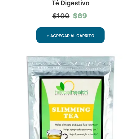
Té Digestivo
El
El
$
69
$
100
precio
precio
original
actual
era:
es:
+ AGREGAR AL CARRITO
$100.
$69.