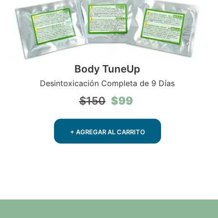
Body TuneUp
Desintoxicación Completa de 9 Días
El
El
$
99
$
150
precio
precio
original
actual
era:
es:
+ AGREGAR AL CARRITO
$150.
$99.