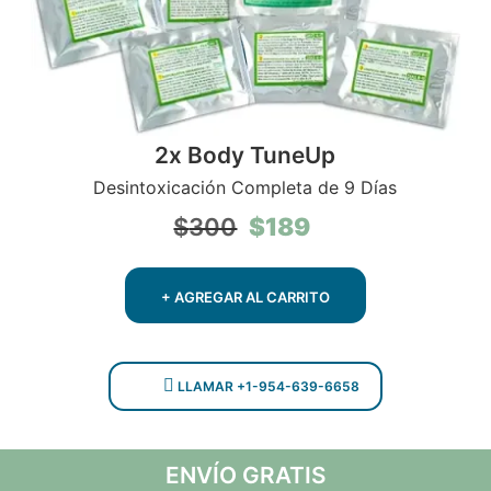
2x Body TuneUp
Desintoxicación Completa de 9 Días
El
El
$
189
$
300
precio
precio
original
actual
era:
es:
+ AGREGAR AL CARRITO
$300.
$189.
LLAMAR +1-954-639-6658
ENVÍO GRATIS