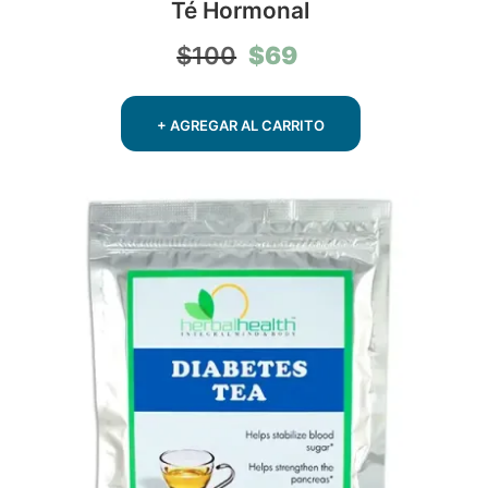
Té Hormonal
El
El
$
69
$
100
precio
precio
original
actual
era:
es:
+ AGREGAR AL CARRITO
$100.
$69.