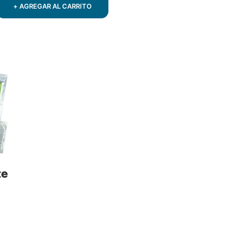
$29.
$15.
+ AGREGAR AL CARRITO
te
o