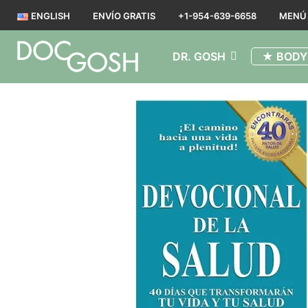
ENGLISH
ENVÍO GRATIS
+1-954-639-6658
MENÚ
DR. GOSH
★ BODY