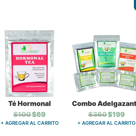
Té Hormonal
Combo Adelgazan
El
El
El
El
$
100
$
69
$
350
$
199
precio
precio
precio
preci
+ AGREGAR AL CARRITO
+ AGREGAR AL CARRITO
original
actual
original
actual
era:
es:
era:
es:
$100.
$69.
$350.
$199.